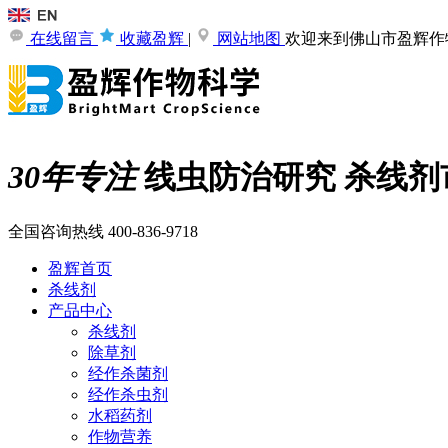
在线留言
收藏盈辉
|
网站地图
欢迎来到佛山市盈辉作
30年专注
线虫防治研究
杀线剂
全国咨询热线
400-836-9718
盈辉首页
杀线剂
产品中心
杀线剂
除草剂
经作杀菌剂
经作杀虫剂
水稻药剂
作物营养