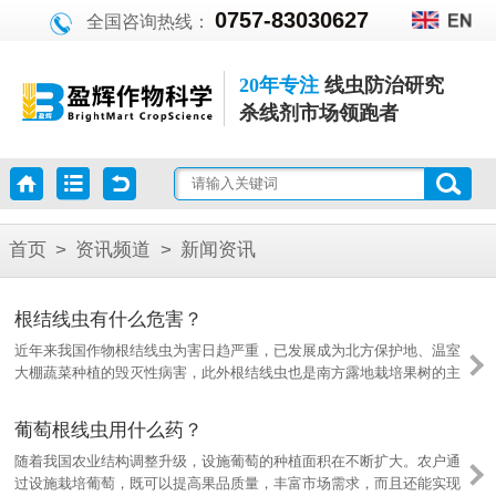
0757-83030627
全国咨询热线：
20年专注
线虫防治研究
杀线剂市场领跑者
首页
>
资讯频道
>
新闻资讯
根结线虫有什么危害？
近年来我国作物根结线虫为害日趋严重，已发展成为北方保护地、温室
大棚蔬菜种植的毁灭性病害，此外根结线虫也是南方露地栽培果树的主
要病害。虽然根结线虫频频为害作物，但农户们仍不了解根结线虫有哪
些危害。那么，根结线虫有什么危害呢？
葡萄根线虫用什么药？
随着我国农业结构调整升级，设施葡萄的种植面积在不断扩大。农户通
过设施栽培葡萄，既可以提高果品质量，丰富市场需求，而且还能实现