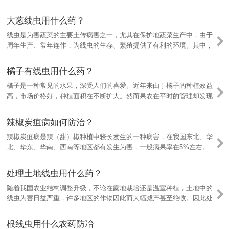
增产增收。然而设施栽培葡萄也为根线虫提供有利的为害条件，葡萄根
线虫为害越发频繁。那么，葡萄根线虫用什么药来防治呢？
大葱线虫用什么药？
线虫是为害蔬菜的主要土传病害之一，尤其在保护地蔬菜生产中，由于
周年生产、常年连作，为线虫的生存、繁殖提供了有利的环境。其中，
大葱线虫病在近几年常有发生为害，对大葱种植生产造成极大的影响。
那么，大葱线虫用什么药防治呢？
橘子有线虫用什么药？
橘子是一种常见的水果，深受人们的喜爱。近年来由于橘子的种植效益
高，市场价格好，种植面积在不断扩大。然而果农在平时的管理却发现
橘子受到了线虫的困扰，造成长势变差、果树的产量和果实的品质下
降。那么，橘子有线虫用什么药来防治呢？
辣椒炭疽病如何防治？
辣椒炭疽病是辣（甜）椒种植中较长发生的一种病害，在我国东北、华
北、华东、华南、西南等地区都有发生为害，一般病果率在5%左右。
辣椒炭疽病发生为害后，可引起辣椒落叶、烂果、幼苗死亡。危害这么
大，那么辣椒炭疽病如何防治呢？
处理土地线虫用什么药？
随着我国农业结构调整升级，不论在露地栽培还是温室种植，土地中的
线虫为害日益严重，许多地区的作物因此而大幅减产甚至绝收。因此处
理好土地中的线虫对农业生产十分重要，处理土地线虫用什么药呢？
根线虫用什么农药防冶