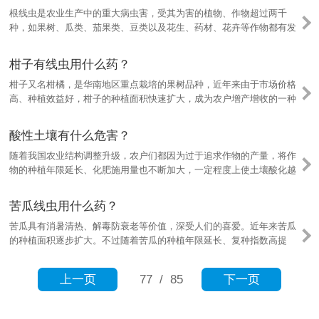
根线虫是农业生产中的重大病虫害，受其为害的植物、作物超过两千
种，如果树、瓜类、茄果类、豆类以及花生、药材、花卉等作物都有发
生不同程度的危害，造成大幅减产。那么，根线虫用什么农药防治呢？
柑子有线虫用什么药？
柑子又名柑橘，是华南地区重点栽培的果树品种，近年来由于市场价格
高、种植效益好，柑子的种植面积快速扩大，成为农户增产增收的一种
途径。然而新种或改种柑子的不少农户，种植技术和管理技术没跟上，
导致柑子线虫频频发生为害，那么柑子有线虫用什么药来防治呢？
酸性土壤有什么危害？
随着我国农业结构调整升级，农户们都因为过于追求作物的产量，将作
物的种植年限延长、化肥施用量也不断加大，一定程度上使土壤酸化越
来越严重，对农业生产造成较大的影响。酸性土壤有什么危害呢？我们
农户可以怎样改良？
苦瓜线虫用什么药？
苦瓜具有消暑清热、解毒防衰老等价值，深受人们的喜爱。近年来苦瓜
的种植面积逐步扩大。不过随着苦瓜的种植年限延长、复种指数高提
高，苦瓜线虫为害频发，对生产种植造成极大的影响。苦瓜线虫发生为
害后，萎蔫死棵、减产的现象常有发生，那么苦瓜线虫用什么药来防治
上一页
77
/ 85
下一页
呢？