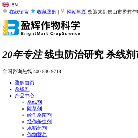
在线留言
收藏盈辉
|
网站地图
欢迎来到佛山市盈辉作
20年专注
线虫防治研究
杀线剂
全国咨询热线
400-836-9718
盈辉首页
杀线剂
产品中心
杀线剂
除草剂
经作杀菌剂
经作杀虫剂
水稻药剂
作物营养