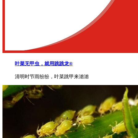
叶菜无甲虫，就用跳跳龙®
清明时节雨纷纷，叶菜跳甲来汹汹