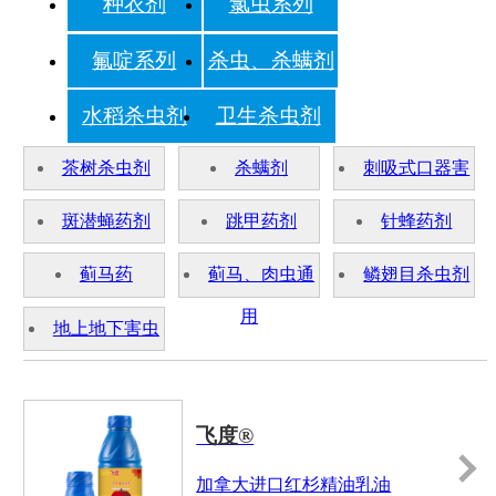
种衣剂
氯虫系列
氟啶系列
杀虫、杀螨剂
水稻杀虫剂
卫生杀虫剂
茶树杀虫剂
杀螨剂
刺吸式口器害
虫
斑潜蝇药剂
跳甲药剂
针蜂药剂
蓟马药
蓟马、肉虫通
鳞翅目杀虫剂
用
地上地下害虫
飞度®
加拿大进口红杉精油乳油