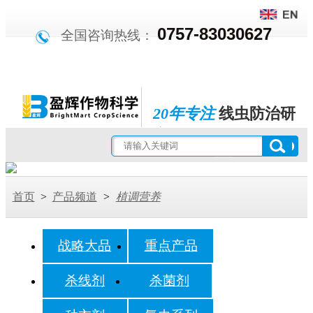
0757-83030627
全国咨询热线：
20年专注
线虫防治研
究
杀线剂市场开拓领跑者
首页
>
产品频道
>
植调营养
战略大品
重点产品
杀线剂
杀菌剂