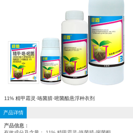
11% 精甲霜灵·咯菌腈·嘧菌酯悬浮种衣剂
产品详情
产品信息：
有效成分及含量： 11% 精甲霜灵·咯菌腈·嘧菌酯