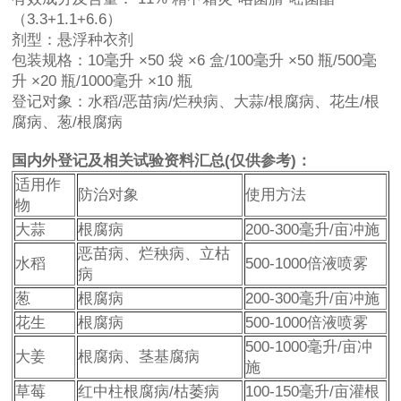
（3.3+1.1+6.6）
剂型：悬浮种衣剂
包装规格：10毫升 ×50 袋 ×6 盒/100毫升 ×50 瓶/500毫
升 ×20 瓶/1000毫升 ×10 瓶
登记对象：水稻/恶苗病/烂秧病、大蒜/根腐病、花生/根
腐病、葱/根腐病
国内外登记及相关试验资料汇总(仅供参考)：
适用作
防治对象
使用方法
物
大蒜
根腐病
200-300毫升/亩冲施
恶苗病、烂秧病、立枯
水稻
500-1000倍液喷雾
病
葱
根腐病
200-300毫升/亩冲施
花生
根腐病
500-1000倍液喷雾
500-1000毫升/亩冲
大姜
根腐病、茎基腐病
施
草莓
红中柱根腐病/枯萎病
100-150毫升/亩灌根