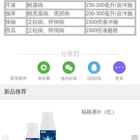
芹菜
根腐病
150-200毫升/亩冲施
烟草
根黑腐病、黑胫病
200-300毫升/亩冲施
辣椒
立枯病、猝倒病
1500倍液冲施
西瓜
立枯病、猝倒病
1500倍液蘸根
分享到
新浪微博
朋友圈
微信好友
QQ好友
更多
新品推荐
福格赛®（红）