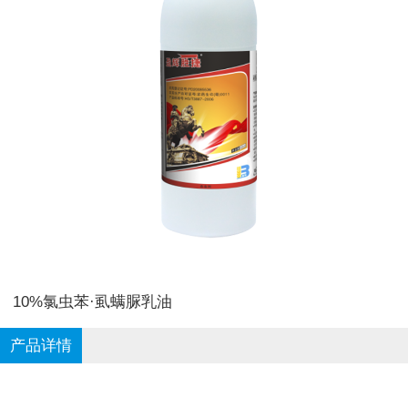
10%氯虫苯·虱螨脲乳油
产品详情