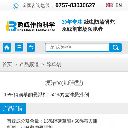
0757-83030627
全国咨询热线：
20年专注
线虫防治研究
杀线剂市场领跑者
首页
>
产品频道
>
除草剂
埂洁®(加强型)
15%硝磺草酮悬浮剂+50%莠去津悬浮剂
产品详情