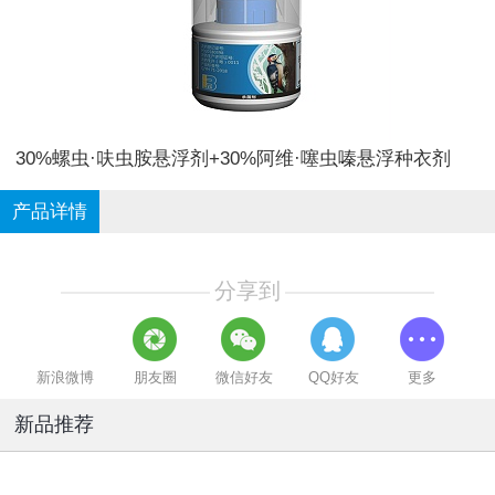
30%螺虫·呋虫胺悬浮剂+30%阿维·噻虫嗪悬浮种衣剂
产品详情
分享到
新浪微博
朋友圈
微信好友
QQ好友
更多
新品推荐