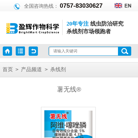
0757-83030627
全国咨询热线：
20年专注
线虫防治研究
杀线剂市场领跑者
首页
>
产品频道
>
杀线剂
薯无线®