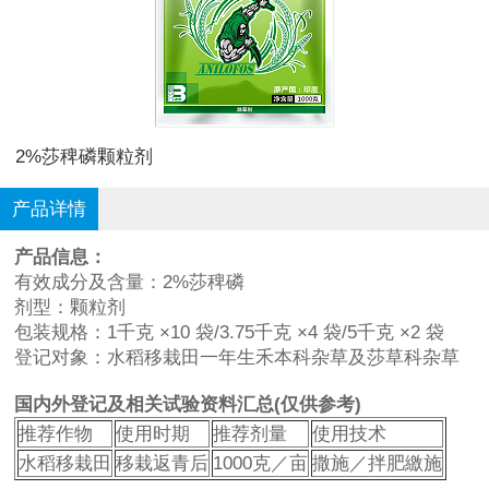
2%莎稗磷颗粒剂
产品详情
产品信息
：
有效成分及含量：2%莎稗磷
剂型：颗粒剂
包装规格：1千克 ×10 袋/3.75千克 ×4 袋/5千克 ×2 袋
登记对象：水稻移栽田一年生禾本科杂草及莎草科杂草
国内外登记及相关试验资料汇总(仅供参考)
推荐作物
使用时期
推荐剂量
使用技术
水稻移栽田
移栽返青后
1000克／亩
撒施／拌肥繳施