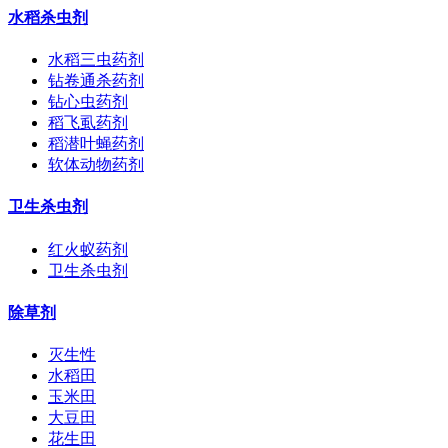
水稻杀虫剂
水稻三虫药剂
钻卷通杀药剂
钻心虫药剂
稻飞虱药剂
稻潜叶蝇药剂
软体动物药剂
卫生杀虫剂
红火蚁药剂
卫生杀虫剂
除草剂
灭生性
水稻田
玉米田
大豆田
花生田