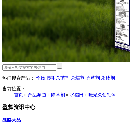
热门搜索产品：
作物肥料
杀菌剂
杀螨剂
除草剂
杀线剂
当前位置：
首页
»
产品频道
»
除草剂
»
水稻田
»
晓光久佰钻®
盈辉资讯中心
战略大品