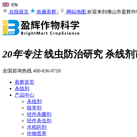
在线留言
收藏盈辉
|
网站地图
欢迎来到佛山市盈辉作
20年专注
线虫防治研究
杀线剂
全国咨询热线
400-836-9718
盈辉首页
杀线剂
产品中心
杀线剂
除草剂
经作杀菌剂
经作杀虫剂
水稻药剂
作物营养