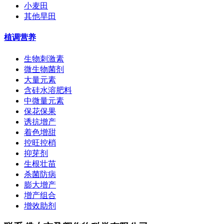
小麦田
其他旱田
植调营养
生物刺激素
微生物菌剂
大量元素
含硅水溶肥料
中微量元素
保花保果
诱抗增产
着色增甜
控旺控梢
抑芽剂
生根壮苗
杀菌防病
膨大增产
增产组合
增效助剂