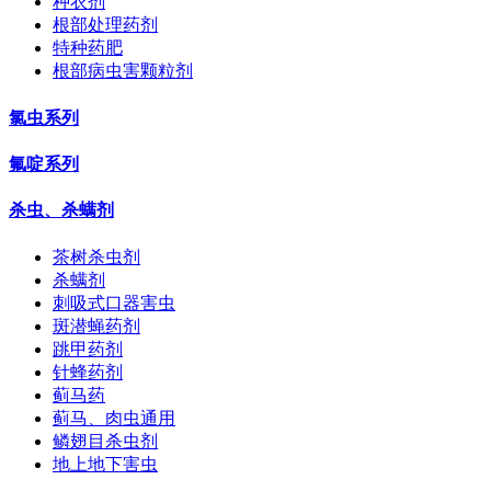
种衣剂
根部处理药剂
特种药肥
根部病虫害颗粒剂
氯虫系列
氟啶系列
杀虫、杀螨剂
茶树杀虫剂
杀螨剂
刺吸式口器害虫
斑潜蝇药剂
跳甲药剂
针蜂药剂
蓟马药
蓟马、肉虫通用
鳞翅目杀虫剂
地上地下害虫