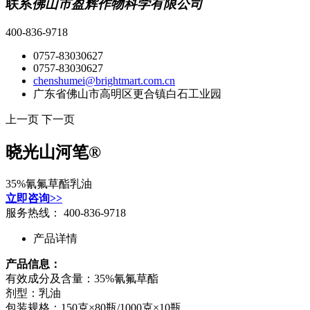
联系
佛山市盈辉作物科学有限公司
400-836-9718
0757-83030627
0757-83030627
chenshumei@brightmart.com.cn
广东省佛山市高明区更合镇白石工业园
上一页
下一页
晓光山河笔®
35%氰氟草酯乳油
立即咨询>>
服务热线：
400-836-9718
产品详情
产品信息：
有效成分及含量：35%氰氟草酯
剂型：乳油
包装规格：150克×80瓶/1000克×10瓶