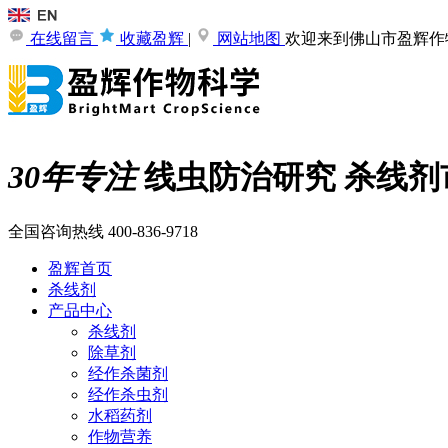
在线留言
收藏盈辉
|
网站地图
欢迎来到佛山市盈辉作
30年专注
线虫防治研究
杀线剂
全国咨询热线
400-836-9718
盈辉首页
杀线剂
产品中心
杀线剂
除草剂
经作杀菌剂
经作杀虫剂
水稻药剂
作物营养