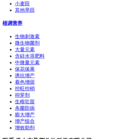
小麦田
其他旱田
植调营养
生物刺激素
微生物菌剂
大量元素
含硅水溶肥料
中微量元素
保花保果
诱抗增产
着色增甜
控旺控梢
抑芽剂
生根壮苗
杀菌防病
膨大增产
增产组合
增效助剂