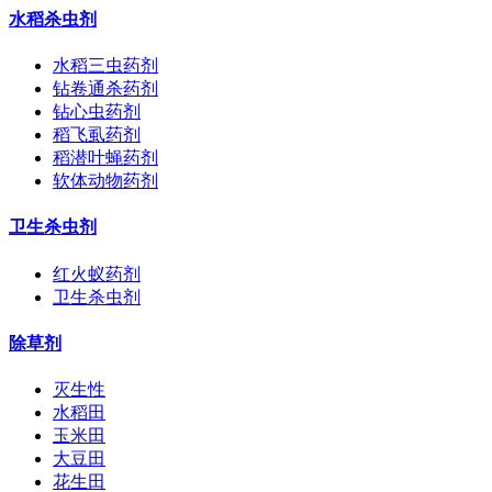
水稻杀虫剂
水稻三虫药剂
钻卷通杀药剂
钻心虫药剂
稻飞虱药剂
稻潜叶蝇药剂
软体动物药剂
卫生杀虫剂
红火蚁药剂
卫生杀虫剂
除草剂
灭生性
水稻田
玉米田
大豆田
花生田