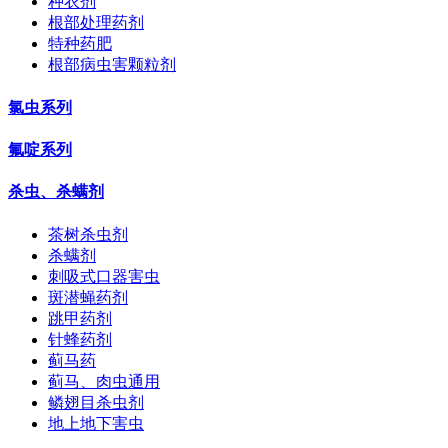
种衣剂
根部处理药剂
特种药肥
根部病虫害颗粒剂
氯虫系列
氟啶系列
杀虫、杀螨剂
茶树杀虫剂
杀螨剂
刺吸式口器害虫
斑潜蝇药剂
跳甲药剂
针蜂药剂
蓟马药
蓟马、肉虫通用
鳞翅目杀虫剂
地上地下害虫