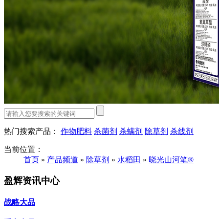
热门搜索产品：
作物肥料
杀菌剂
杀螨剂
除草剂
杀线剂
当前位置：
首页
»
产品频道
»
除草剂
»
水稻田
»
晓光山河笔®
盈辉资讯中心
战略大品