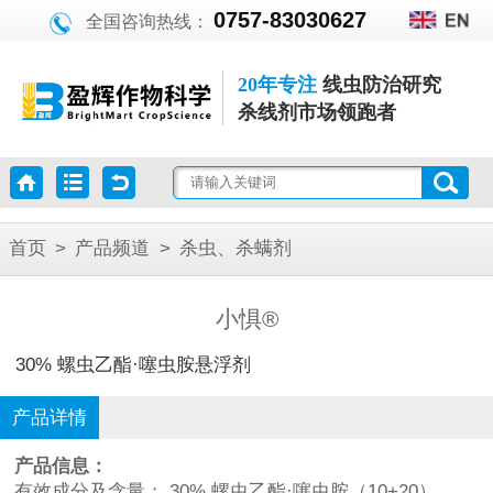
0757-83030627
全国咨询热线：
20年专注
线虫防治研究
杀线剂市场领跑者
首页
>
产品频道
>
杀虫、杀螨剂
小惧®
30% 螺虫乙酯·噻虫胺悬浮剂
产品详情
产品信息：
有效成分及含量： 30% 螺虫乙酯·噻虫胺（10+20）