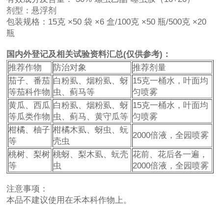
剂型：悬浮剂
包装规格：15克 ×50 袋 ×6 盒/100克 ×50 瓶/500克 ×20
瓶
国内外登记及相关试验资料汇总(仅供参考)：
推荐作物
防治对象
推荐剂量
茄子、番茄
白粉虱、烟粉虱、蚜
15克一桶水，叶面均
等茄科作物
虫、蓟马等
匀喷雾
黄瓜、西瓜
白粉虱、烟粉虱、蚜
15克一桶水，叶面均
等瓜类作物
虫、蓟马、黄守瓜等
匀喷雾
柑橘、柚子
柑橘木虱、蚜虫、蚖
2000倍液，全园喷雾
等
壳虫
桃树、梨树
桃蚜、梨木虱、蚖壳
花前、花后各一遍，
等
虫
2000倍液，全园喷雾
注意事项：
本品不建议使用在禾本科作物上。