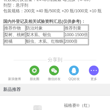
剂型：悬浮剂
包装规格：200克 ×40 瓶/500克 ×20 瓶/1000克 ×10 瓶
国内外登记及相关试验资料汇总(仅供参考)：
推荐作物
防治对象
推荐剂量
梨树、桃树
梨木虱、蚜虫
1000-1500倍
柑橘
蚜虫、木虱、红蜘蛛
2000倍
分享到
新浪微博
朋友圈
微信好友
QQ好友
更多
新品推荐
福格赛®（红）