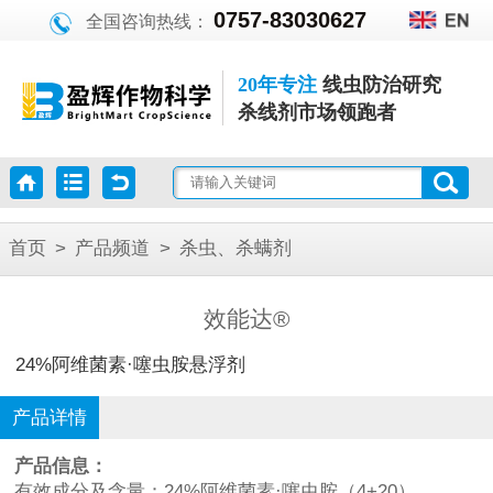
0757-83030627
全国咨询热线：
20年专注
线虫防治研究
杀线剂市场领跑者
首页
>
产品频道
>
杀虫、杀螨剂
效能达®
24%阿维菌素·噻虫胺悬浮剂
产品详情
产品信息：
有效成分及含量：24%阿维菌素·噻虫胺（4+20）