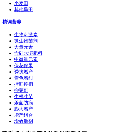
小麦田
其他旱田
植调营养
生物刺激素
微生物菌剂
大量元素
含硅水溶肥料
中微量元素
保花保果
诱抗增产
着色增甜
控旺控梢
抑芽剂
生根壮苗
杀菌防病
膨大增产
增产组合
增效助剂