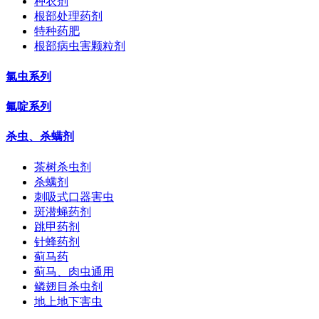
种衣剂
根部处理药剂
特种药肥
根部病虫害颗粒剂
氯虫系列
氟啶系列
杀虫、杀螨剂
茶树杀虫剂
杀螨剂
刺吸式口器害虫
斑潜蝇药剂
跳甲药剂
针蜂药剂
蓟马药
蓟马、肉虫通用
鳞翅目杀虫剂
地上地下害虫