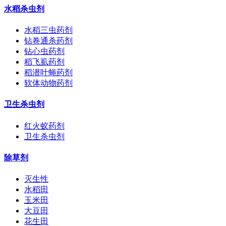
水稻杀虫剂
水稻三虫药剂
钻卷通杀药剂
钻心虫药剂
稻飞虱药剂
稻潜叶蝇药剂
软体动物药剂
卫生杀虫剂
红火蚁药剂
卫生杀虫剂
除草剂
灭生性
水稻田
玉米田
大豆田
花生田