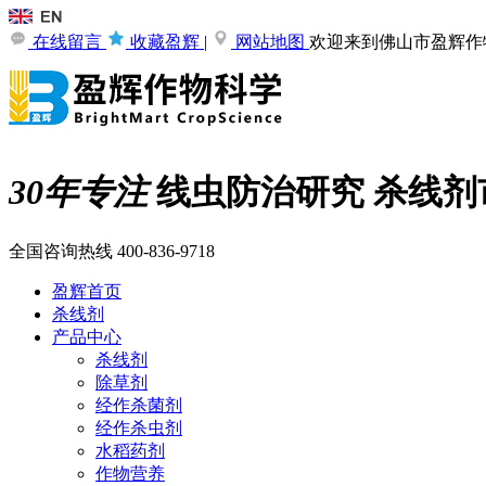
在线留言
收藏盈辉
|
网站地图
欢迎来到佛山市盈辉作
30年专注
线虫防治研究
杀线剂
全国咨询热线
400-836-9718
盈辉首页
杀线剂
产品中心
杀线剂
除草剂
经作杀菌剂
经作杀虫剂
水稻药剂
作物营养