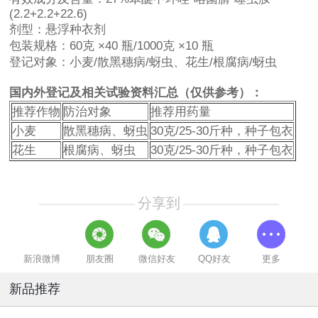
(2.2+2.2+22.6)
剂型：悬浮种衣剂
包装规格：60克 ×40 瓶/1000克 ×10 瓶
登记对象：小麦/散黑穗病/蚜虫、花生/根腐病/蚜虫
国内外登记及相关试验资料汇总（仅供参考）：
推荐作物
防治对象
推荐用药量
小麦
散黑穗病、蚜虫
30克/25-30斤种，种子包衣
花生
根腐病、蚜虫
30克/25-30斤种，种子包衣
分享到
新浪微博
朋友圈
微信好友
QQ好友
更多
新品推荐