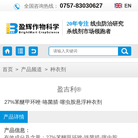
0757-83030627
全国咨询热线：
20年专注
线虫防治研究
杀线剂市场领跑者
首页
>
产品频道
>
种衣剂
盈吉利®
27%苯醚甲环唑·咯菌腈·噻虫胺悬浮种衣剂
产品详情
产品信息：
有效成分及含量：27%苯醚甲环唑·咯菌腈·噻虫胺