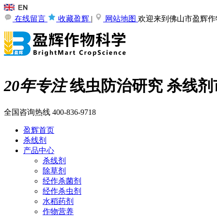
在线留言
收藏盈辉
|
网站地图
欢迎来到佛山市盈辉作
20年专注
线虫防治研究
杀线剂
全国咨询热线
400-836-9718
盈辉首页
杀线剂
产品中心
杀线剂
除草剂
经作杀菌剂
经作杀虫剂
水稻药剂
作物营养