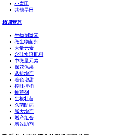
小麦田
其他旱田
植调营养
生物刺激素
微生物菌剂
大量元素
含硅水溶肥料
中微量元素
保花保果
诱抗增产
着色增甜
控旺控梢
抑芽剂
生根壮苗
杀菌防病
膨大增产
增产组合
增效助剂