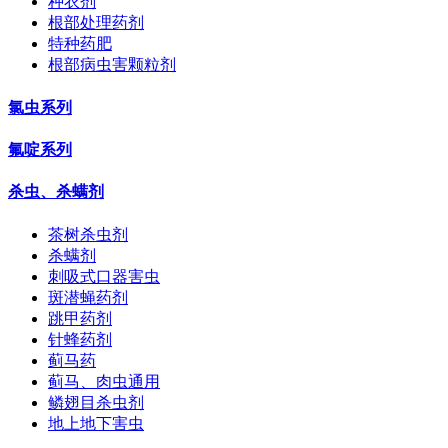
种衣剂
根部处理药剂
特种药肥
根部病虫害颗粒剂
氯虫系列
氟啶系列
杀虫、杀螨剂
茶树杀虫剂
杀螨剂
刺吸式口器害虫
斑潜蝇药剂
跳甲药剂
针蜂药剂
蓟马药
蓟马、肉虫通用
鳞翅目杀虫剂
地上地下害虫