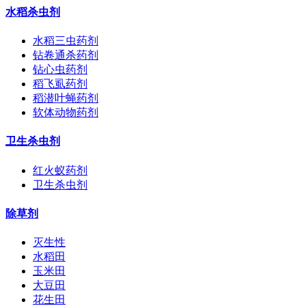
水稻杀虫剂
水稻三虫药剂
钻卷通杀药剂
钻心虫药剂
稻飞虱药剂
稻潜叶蝇药剂
软体动物药剂
卫生杀虫剂
红火蚁药剂
卫生杀虫剂
除草剂
灭生性
水稻田
玉米田
大豆田
花生田