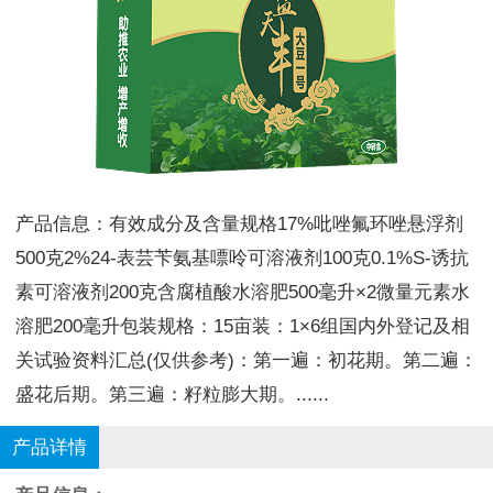
产品信息：有效成分及含量规格17%吡唑氟环唑悬浮剂
500克2%24-表芸苄氨基嘌呤可溶液剂100克0.1%S-诱抗
素可溶液剂200克含腐植酸水溶肥500毫升×2微量元素水
溶肥200毫升包装规格：15亩装：1×6组国内外登记及相
关试验资料汇总(仅供参考)：第一遍：初花期。第二遍：
盛花后期。第三遍：籽粒膨大期。......
产品详情