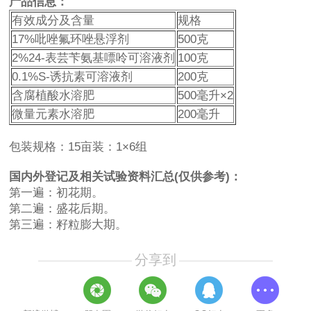
产品信息：
有效成分及含量
规格
17%吡唑氟环唑悬浮剂
500克
2%24-表芸苄氨基嘌呤可溶液剂
100克
0.1%S-诱抗素可溶液剂
200克
含腐植酸水溶肥
500毫升×2
微量元素水溶肥
200毫升
包装规格：15亩装：1×6组
国内外登记及相关试验资料汇总(仅供参考)：
第一遍：初花期。
第二遍：盛花后期。
第三遍：籽粒膨大期。
分享到