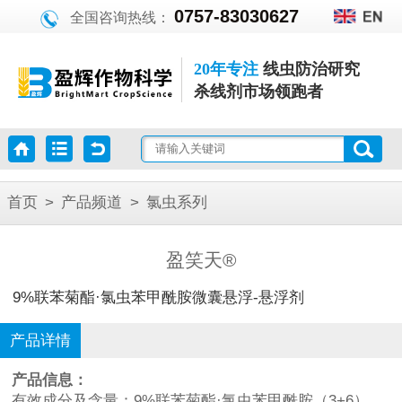
0757-83030627
全国咨询热线：
20年专注
线虫防治研究
杀线剂市场领跑者
首页
>
产品频道
>
氯虫系列
盈笑天®
9%联苯菊酯·氯虫苯甲酰胺微囊悬浮-悬浮剂
产品详情
产品信息：
有效成分及含量：9%联苯菊酯·氯虫苯甲酰胺（3+6）