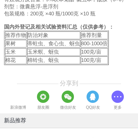
剂型：微囊悬浮-悬浮剂
包装规格：200克 ×40 瓶/1000克 ×10 瓶
国内外登记及相关试验资料汇总（仅供参考）：
推荐作物
防治对象
推荐剂量
果树
蒂蛀虫、食心虫、蚜虫
800-1000倍
玉米
玉米螟、蚜虫
100克/亩
棉花
棉铃虫、蚜虫
100克/亩
分享到
新浪微博
朋友圈
微信好友
QQ好友
更多
新品推荐