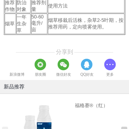
推荐
防治
推荐剂
使用方法
作物
对象
量
50-60
一年
烟草移栽后活株，杂草2-5叶期，按
毫升/
烟草
生杂
推荐用药，定向喷雾使用。
亩
草
分享到
新浪微博
朋友圈
微信好友
QQ好友
更多
新品推荐
福格赛®（红）