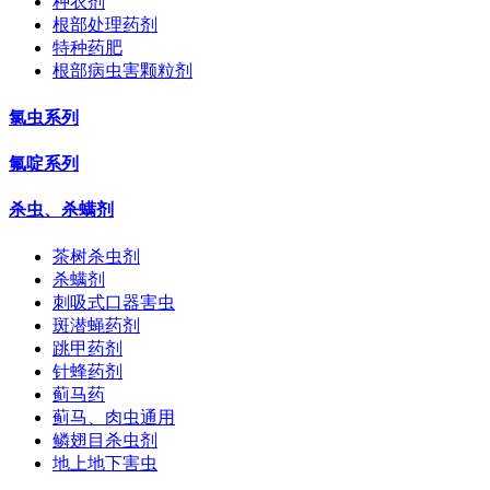
种衣剂
根部处理药剂
特种药肥
根部病虫害颗粒剂
氯虫系列
氟啶系列
杀虫、杀螨剂
茶树杀虫剂
杀螨剂
刺吸式口器害虫
斑潜蝇药剂
跳甲药剂
针蜂药剂
蓟马药
蓟马、肉虫通用
鳞翅目杀虫剂
地上地下害虫