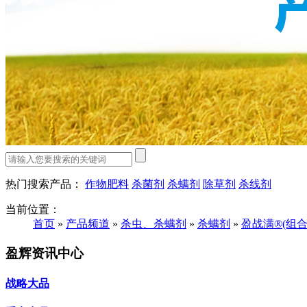
热门搜索产品：
作物肥料
杀菌剂
杀螨剂
除草剂
杀线剂
当前位置：
首页
»
产品频道
»
杀虫、杀螨剂
»
杀螨剂
»
盈战满®(组合
盈辉资讯中心
战略大品