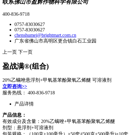
联系
佛山市盈辉作物科学有限公司
400-836-9718
0757-83030627
0757-83030627
chenshumei@brightmart.com.cn
广东省佛山市高明区更合镇白石工业园
上一页
下一页
盈战满®(组合)
20%乙螨唑悬浮剂+甲氧基苯酚聚氧乙烯醚 可溶液剂
立即咨询>>
服务热线：
400-836-9718
产品详情
产品信息：
有效成分及含量：20%乙螨唑+甲氧基苯酚聚氧乙烯醚
剂型：悬浮剂+可溶液剂
包装规格：（100克+100毫升）×50套/(500克+500毫升)×10套