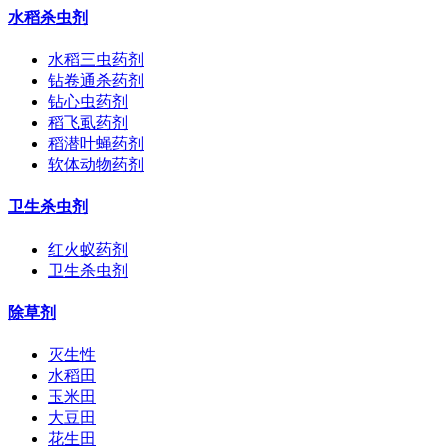
水稻杀虫剂
水稻三虫药剂
钻卷通杀药剂
钻心虫药剂
稻飞虱药剂
稻潜叶蝇药剂
软体动物药剂
卫生杀虫剂
红火蚁药剂
卫生杀虫剂
除草剂
灭生性
水稻田
玉米田
大豆田
花生田