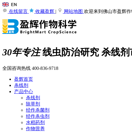
在线留言
收藏盈辉
|
网站地图
欢迎来到佛山市盈辉作
30年专注
线虫防治研究
杀线剂
全国咨询热线
400-836-9718
盈辉首页
杀线剂
产品中心
杀线剂
除草剂
经作杀菌剂
经作杀虫剂
水稻药剂
作物营养