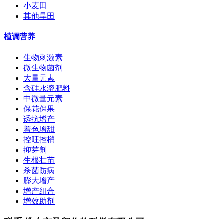
小麦田
其他旱田
植调营养
生物刺激素
微生物菌剂
大量元素
含硅水溶肥料
中微量元素
保花保果
诱抗增产
着色增甜
控旺控梢
抑芽剂
生根壮苗
杀菌防病
膨大增产
增产组合
增效助剂